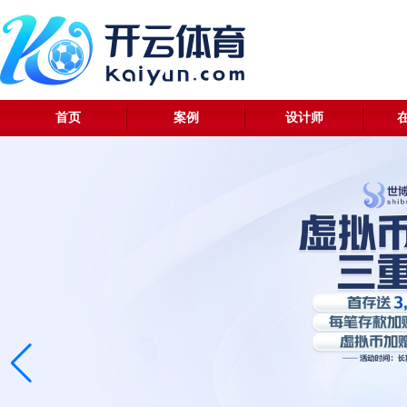
首页
案例
设计师