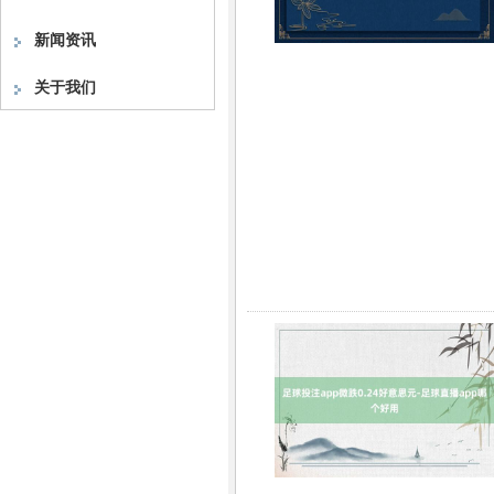
新闻资讯
关于我们